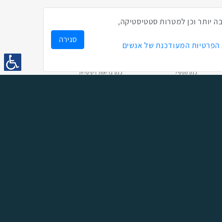
אירועים האחרונים
ק לך חווית גלישה טובה יותר וכן למטרות סטטיסטיקה,
סגירה
 הפרטיות המעודכנת של אנשים
1:43
2:33
4:00
כנס מפעיל
כנס בריאות דיגיטלית
2:32
1:14
3:52
כנס בינת יערות הכרמל
כנס F5