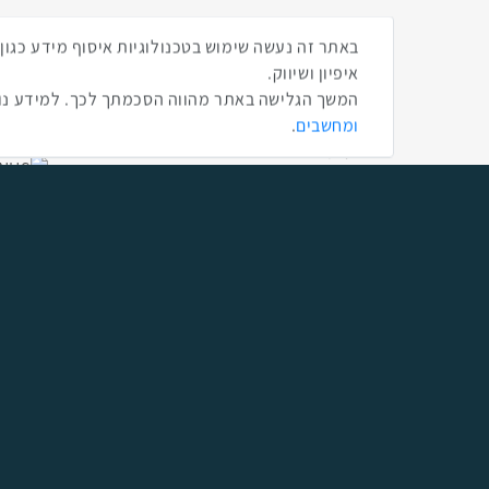
אודות
תמונו
איפיון ושיווק.
אנשים ומחשבים
המשך הגלישה באתר מהווה הסכמתך לכך. למידע נוס
מדיניות הפרטיות
ומחשבים
.
תקנון
הצהרת נגישות
About Us
פורטל החדשות
DailyMaily
כרטיס אשראי AMEX - The People
נצפיתם באירועי אנשים ומחשבים
פרסם אצלינו
אתר הנמר
שתפו ברשת